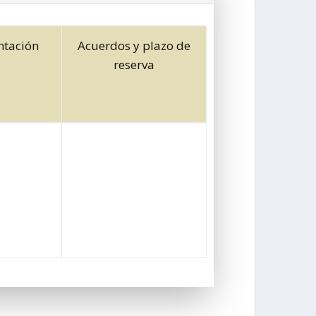
tación
Acuerdos y plazo de
reserva