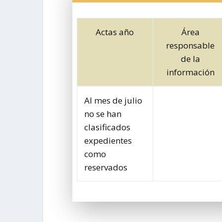
Actas año
Área
responsable
de la
información
Al mes de julio
no se han
clasificados
expedientes
como
reservados